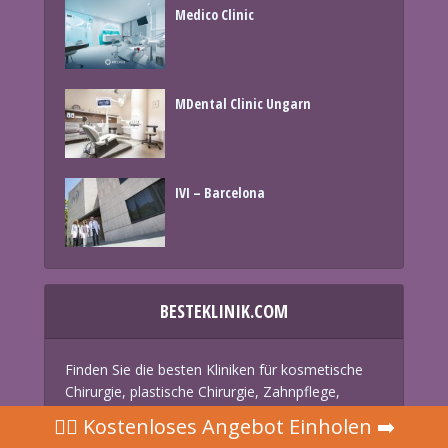
Medico Clinic
MDental Clinic Ungarn
IVI – Barcelona
BESTEKLINIK.COM
Finden Sie die besten Kliniken für kosmetische
Chirurgie, plastische Chirurgie, Zahnpflege,
Haarpflege und Reproduktionsmedizin in Europa
👩‍⚕ Kostenloses Angebot Einholen ➡️
zum besten Preis. Schnelles Zitat. Keine