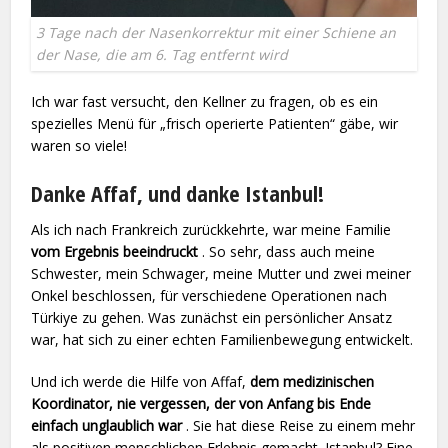
3 Tage nach der Nasenkorrektur mit einer Schiene an
der Nase, die am 6. Tag entfernt wird
Ich war fast versucht, den Kellner zu fragen, ob es ein
spezielles Menü für „frisch operierte Patienten“ gäbe, wir
waren so viele!
Danke Affaf, und danke Istanbul!
Als ich nach Frankreich zurückkehrte, war meine Familie
vom Ergebnis beeindruckt
. So sehr, dass auch meine
Schwester, mein Schwager, meine Mutter und zwei meiner
Onkel beschlossen, für verschiedene Operationen nach
Türkiye zu gehen. Was zunächst ein persönlicher Ansatz
war, hat sich zu einer echten Familienbewegung entwickelt.
Und ich werde die Hilfe von Affaf,
dem medizinischen
Koordinator, nie vergessen, der von Anfang bis Ende
einfach unglaublich war
. Sie hat diese Reise zu einem mehr
als positiven menschlichen Erlebnis gemacht. Istanbul? Eine