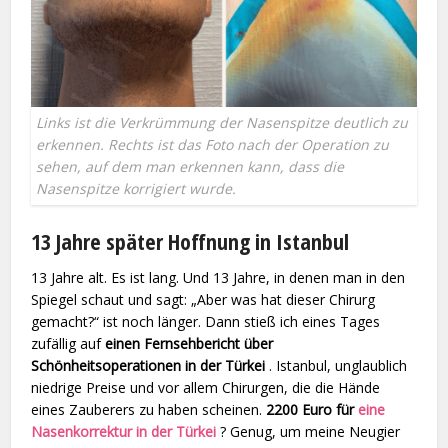
Links ist die Verkrümmung der Nasenspitze deutlich zu
erkennen. Rechts ist das Foto nach der Operation zu
sehen, auf dem man erkennen kann, dass die
Nasenspitze korrigiert wurde.
13 Jahre später Hoffnung in Istanbul
13 Jahre alt. Es ist lang. Und 13 Jahre, in denen man in den
Spiegel schaut und sagt: „Aber was hat dieser Chirurg
gemacht?“ ist noch länger. Dann stieß ich eines Tages
zufällig auf
einen Fernsehbericht über
Schönheitsoperationen in der Türkei
. Istanbul, unglaublich
niedrige Preise und vor allem Chirurgen, die die Hände
eines Zauberers zu haben scheinen.
2200 Euro für
eine
Nasenkorrektur in der Türkei
? Genug, um meine Neugier