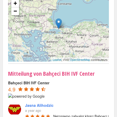
+
−
Leaflet
, \r\n©
OpenStreetMap
contributeurs
Mitteilung von Bahçeci BIH IVF Center
Bahçeci BIH IVF Center
4.9
Jasna Alihodzic
a year ago
Neizmjerno zahvalni klinici Bahceci i 