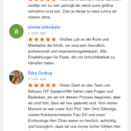
osoblju sto su nam pomogli da nakon puno godina 
ostvarimo svoj san. Zato je danas tu nasa curica od 
mjesec dana.
arnela sirbubalo
a year ago
Großes Lob an die Ärzte und 
Mitarbeiter der Klinik, sie sind sehr freundlich, 
professionell und verantwortungsbewusst. Alle 
Empfehlungen für Paare, die mit Unfruchtbarkeit zu 
kämpfen haben.
Etka Curkuş
a year ago
Vielen Dank an das Team von 
Bahçeci IVF Sarajevo!Wir hatten viele Fragen und 
Bedenken, als wir mit diesem Prozess begannen, aber 
wir sind froh, dass wir hier gelandet sind. Vom ersten 
Moment an war unser Arzt Prof. Herr Ümit Göktolga, 
unsere Krankenschwester Frau Elif und unser 
Embryologe Herr Cihan waren so herzlich, aufrichtig 
und fürsorglich, dass wir uns immer sicher fühlten.Herr 